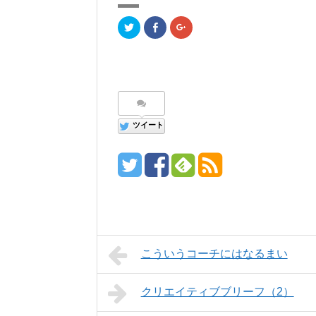
ク
F
ク
リ
a
リ
ッ
c
ッ
ク
e
ク
し
b
し
て
o
て
T
o
G
w
k
o
i
で
o
t
共
g
t
有
l
e
(
e
ツイート
r
新
+
で
し
で
共
い
共
有
ウ
有
(
ィ
(
新
ン
新
し
ド
し
い
ウ
い
ウ
で
ウ
ィ
開
ィ
ン
き
ン
ド
ま
ド
ウ
す
ウ
で
)
で
開
開
こういうコーチにはなるまい
き
き
ま
ま
す
す
)
)
クリエイティブブリーフ（2）