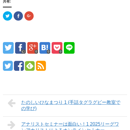
共有:
ク
F
ク
リ
a
リ
ッ
c
ッ
ク
e
ク
し
b
し
て
o
て
T
o
G
w
k
o
i
で
o
t
共
g
t
有
l
0
0
0
e
(
e
r
新
+
で
し
で
共
い
共
有
ウ
有
(
ィ
(
新
ン
新
し
ド
し
い
ウ
い
ウ
で
ウ
ィ
開
ィ
ン
き
ン
ド
ま
ド
ウ
す
ウ
で
)
たのしいひなまつり 1 (手話タグラグビー教室で
で
開
開
の学び)
き
き
ま
ま
す
す
)
)
アナリストセミナーは面白い！1 2025リーグワ