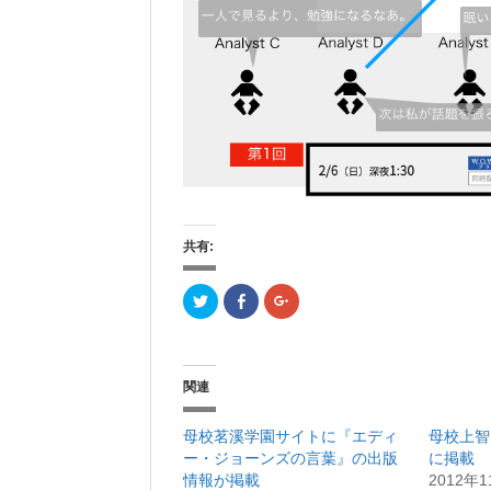
共有:
ク
F
ク
リ
a
リ
ッ
c
ッ
ク
e
ク
し
b
し
て
o
て
T
o
G
関連
w
k
o
i
で
o
t
共
g
t
有
l
母校茗溪学園サイトに『エディ
母校上智
e
(
e
r
新
+
ー・ジョーンズの言葉』の出版
に掲載
で
し
で
情報が掲載
2012年
共
い
共