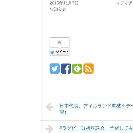
有
ウ
有
2015年11月7日
メディア
(
ィ
(
新
ン
新
お知らせ
し
ド
し
い
ウ
い
ウ
で
ウ
ィ
開
ィ
ン
き
ン
ド
ま
ド
ウ
す
ウ
で
)
で
開
開
き
き
ま
ま
す
す
ツイート
)
)
日本代表、アイルランド撃破をデ
望）
#ラグビー分析座談会 予習して