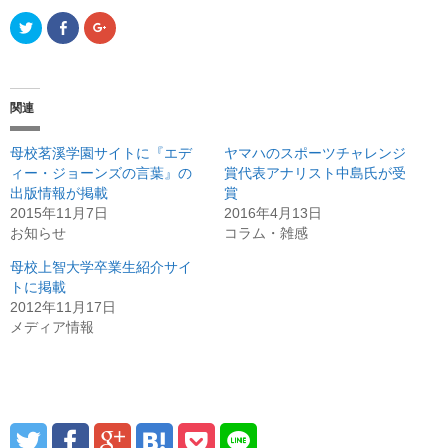
ク
F
ク
リ
a
リ
ッ
c
ッ
ク
e
ク
し
b
し
て
o
て
T
o
G
関連
w
k
o
i
で
o
t
共
g
t
有
l
母校茗溪学園サイトに『エデ
ヤマハのスポーツチャレンジ
e
(
e
r
新
+
ィー・ジョーンズの言葉』の
賞代表アナリスト中島氏が受
で
し
で
出版情報が掲載
共
い
共
賞
有
ウ
有
2015年11月7日
2016年4月13日
(
ィ
(
新
ン
新
お知らせ
コラム・雑感
し
ド
し
い
ウ
い
ウ
で
ウ
母校上智大学卒業生紹介サイ
ィ
開
ィ
トに掲載
ン
き
ン
ド
ま
ド
2012年11月17日
ウ
す
ウ
で
)
で
メディア情報
開
開
き
き
ま
ま
す
す
)
)