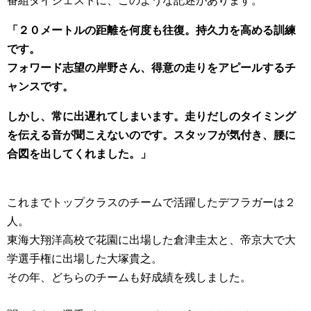
番組ダイジェストに
、このような記述があります。
「２０メートルの距離を何度も往復。持久力を高める訓練
です。
フォワード志望の岸野さん、得意の走りをアピールするチ
ャンスで
す。
しかし、常に出遅れてしまいます。走りだしのタイミング
を伝える
音が聞こえないのです。
スタッフが気付き、
腰に
合図を出してくれました。」
これまでトップクラスのチームで活躍したデフラガーは２
人。
東海大翔洋高校で花園に出場した倉津圭太と、帝京大で大
学選手権
に出場した大塚貴之。
その年、どちらのチームも好成績を残しました。