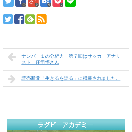
0
0
0
ナンバー１の分析力 第７回はサッカーアナリ
スト 庄司悟さん
読売新聞「生きるを語る」に掲載されました。