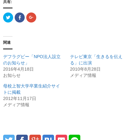
共有:
ク
F
ク
リ
a
リ
ッ
c
ッ
ク
e
ク
し
b
し
て
o
て
T
o
G
関連
w
k
o
i
で
o
t
共
g
t
有
l
デフラグビー「NPO法人設立
テレビ東京「生きるを伝え
e
(
e
r
新
+
のお知らせ」
る」に出演
で
し
で
2016年4月18日
共
い
共
2010年8月28日
有
ウ
有
お知らせ
メディア情報
(
ィ
(
新
ン
新
し
ド
し
母校上智大学卒業生紹介サイ
い
ウ
い
ウ
で
ウ
トに掲載
ィ
開
ィ
2012年11月17日
ン
き
ン
ド
ま
ド
メディア情報
ウ
す
ウ
で
)
で
開
開
き
き
ま
ま
す
す
)
)