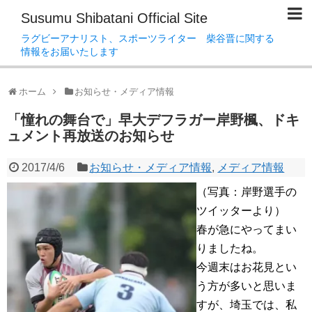
Susumu Shibatani Official Site
ラグビーアナリスト、スポーツライター 柴谷晋に関する
情報をお届いたします
ホーム
お知らせ・メディア情報
「憧れの舞台で」早大デフラガー岸野楓、ドキ
ュメント再放送のお知らせ
2017/4/6
お知らせ・メディア情報
,
メディア情報
（写真：岸野選手の
ツイッターより）
春が急にやってまい
りましたね。
今週末はお花見とい
う方が多いと思いま
すが、埼玉では、私