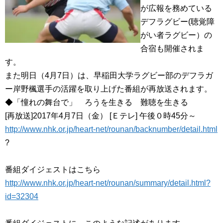
が広報を務めている
デフラグビー(聴覚障
がい者ラグビー）の
合宿も開催されま
す。
また明日（4月7日）は、早稲田大学ラグビー部のデフラガ
ー岸野楓選手の活躍を取り上げた
番組が再放送されます。
◆「憧れの舞台で」 ろうを生きる 難聴を生きる
[再放送]2017年4月7日（金） [Ｅテレ] 午後０時45分～
http://www.nhk.or.jp/heart-net
/rounan/backnumber/detail.html
?
番組ダイジェストはこちら
http://www.nhk.or.jp/heart-net
/rounan/summary/detail.html?
id=32304