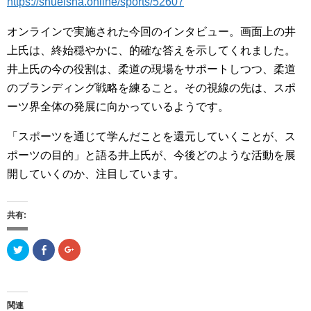
https://shueisha.online/sports/52607
オンラインで実施された今回のインタビュー。画面上の井
上氏は、終始穏やかに、的確な答えを示してくれました。
井上氏の今の役割は、柔道の現場をサポートしつつ、柔道
のブランディング戦略を練ること。その視線の先は、スポ
ーツ界全体の発展に向かっているようです。
「スポーツを通じて学んだことを還元していくことが、ス
ポーツの目的」と語る井上氏が、今後どのような活動を展
開していくのか、注目しています。
共有:
ク
F
ク
リ
a
リ
ッ
c
ッ
ク
e
ク
し
b
し
て
o
て
T
o
G
関連
w
k
o