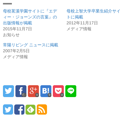
i
で
o
t
共
g
t
有
l
母校茗溪学園サイトに『エデ
母校上智大学卒業生紹介サイ
e
(
e
r
新
+
ィー・ジョーンズの言葉』の
トに掲載
で
し
で
出版情報が掲載
共
い
共
2012年11月17日
有
ウ
有
2015年11月7日
メディア情報
(
ィ
(
新
ン
新
お知らせ
し
ド
し
い
ウ
い
ウ
で
ウ
常陽リビング ニュースに掲載
ィ
開
ィ
2007年2月5日
ン
き
ン
ド
ま
ド
メディア情報
ウ
す
ウ
で
)
で
開
開
き
き
ま
ま
す
す
)
)
0
0
0