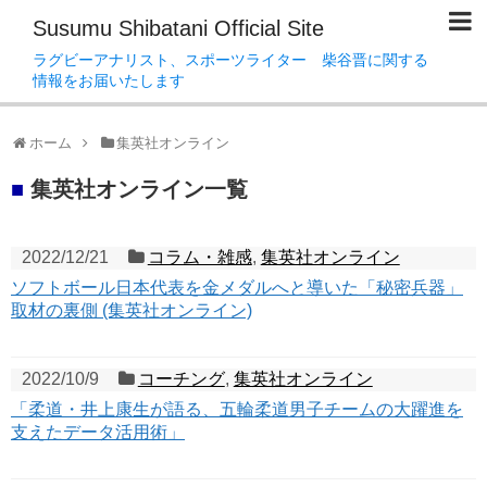
Susumu Shibatani Official Site
ラグビーアナリスト、スポーツライター 柴谷晋に関する
情報をお届いたします
ホーム
集英社オンライン
■
集英社オンライン一覧
2022/12/21
コラム・雑感
,
集英社オンライン
ソフトボール日本代表を金メダルへと導いた「秘密兵器」
取材の裏側 (集英社オンライン)
2022/10/9
コーチング
,
集英社オンライン
「柔道・井上康生が語る、五輪柔道男子チームの大躍進を
支えたデータ活用術」