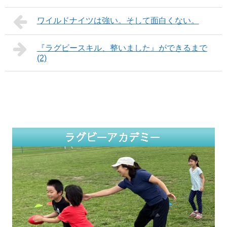
ン
き
ン
ド
ま
ド
ウ
す
ウ
で
)
ワイルドナイツは強い。そして面白くない。
で
開
開
き
き
ま
ま
す
す
『ラグビースキル、整いました』ができるまで
)
)
(2)