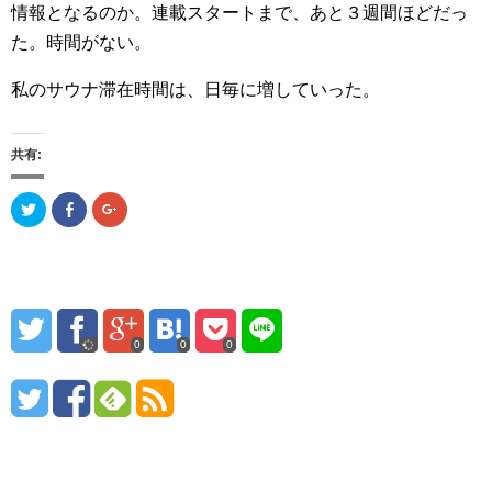
情報となるのか。連載スタートまで、あと３週間ほどだっ
た。時間がない。
私のサウナ滞在時間は、日毎に増していった。
共有:
ク
F
ク
リ
a
リ
ッ
c
ッ
ク
e
ク
し
b
し
て
o
て
T
o
G
w
k
o
i
で
o
t
共
g
t
有
l
0
0
0
e
(
e
r
新
+
で
し
で
共
い
共
有
ウ
有
(
ィ
(
新
ン
新
し
ド
し
い
ウ
い
ウ
で
ウ
ィ
開
ィ