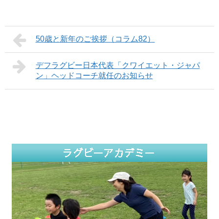
い
ウ
い
ウ
で
ウ
ィ
開
ィ
ン
き
ン
ド
ま
ド
ウ
す
ウ
で
)
50歳と新年のご挨拶（コラム82）
で
開
開
き
き
ま
ま
す
す
デフラグビー日本代表「クワイエット・ジャパ
)
)
ン」ヘッドコーチ就任のお知らせ