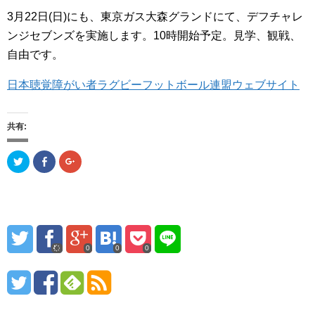
3月22日(日)にも、東京ガス大森グランドにて、デフチャレ
ンジセブンズを実施します。10時開始予定。見学、観戦、
自由です。
日本聴覚障がい者ラグビーフットボール連盟ウェブサイト
共有:
ク
F
ク
リ
a
リ
ッ
c
ッ
ク
e
ク
し
b
し
て
o
て
T
o
G
w
k
o
i
で
o
t
共
g
t
有
l
0
0
0
e
(
e
r
新
+
で
し
で
共
い
共
有
ウ
有
(
ィ
(
新
ン
新
し
ド
し