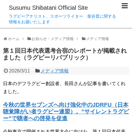
Susumu Shibatani Official Site
ラグビーアナリスト、スポーツライター 柴谷晋に関する
情報をお届いたします
ホーム
お知らせ・メディア情報
メディア情報
第１回日本代表選考合宿のレポートが掲載され
ました（ラグビーリパブリック）
2026/3/11
メディア情報
日本のデフラグビー創設者、長田さんが記事を書いてくれ
ました。
今秋の世界セブンズへ向け強化中のJDRFU（日本
聴覚障がい者ラグビー連盟）。”サイレントラグビ
ー”で聴者への啓発を促進
今秋東京で開催される世界大会に向けた、第１回日本代表