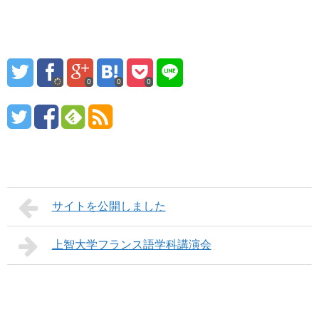
ま
ま
す
す
)
)
0
0
0
サイトを公開しました
上智大学フランス語学科講演会