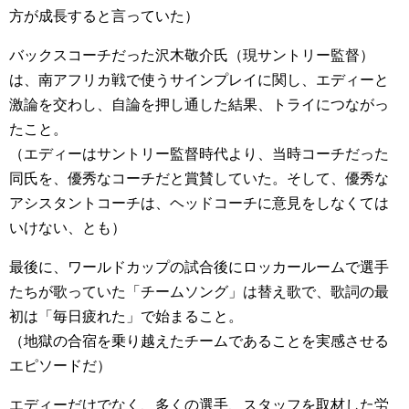
方が成長すると言っていた）
バックスコーチだった沢木敬介氏（現サントリー監督）
は、南アフリカ戦で使うサインプレイに関し、エディーと
激論を交わし、自論を押し通した結果、トライにつながっ
たこと。
（エディーはサントリー監督時代より、当時コーチだった
同氏を、優秀なコーチだと賞賛していた。そして、優秀な
アシスタントコーチは、ヘッドコーチに意見をしなくては
いけない、とも）
最後に、ワールドカップの試合後にロッカールームで選手
たちが歌っていた「チームソング」は替え歌で、歌詞の最
初は「毎日疲れた」で始まること。
（地獄の合宿を乗り越えたチームであることを実感させる
エピソードだ）
エディーだけでなく、多くの選手、スタッフを取材した労