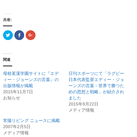
共有:
ク
F
ク
リ
a
リ
ッ
c
ッ
ク
e
ク
し
b
し
て
o
て
T
o
G
関連
w
k
o
i
で
o
t
共
g
t
有
l
母校茗溪学園サイトに『エデ
日刊スポーツにて「ラグビー
e
(
e
r
新
+
ィー・ジョーンズの言葉』の
日本代表監督エディー・ジョ
で
し
で
出版情報が掲載
共
い
共
ーンズの言葉－世界で勝つた
有
ウ
有
2015年11月7日
めの思想と戦略」が紹介され
(
ィ
(
新
ン
新
お知らせ
ました
し
ド
し
い
ウ
い
2015年9月22日
ウ
で
ウ
メディア情報
ィ
開
ィ
ン
き
ン
ド
ま
ド
常陽リビング ニュースに掲載
ウ
す
ウ
で
)
で
2007年2月5日
開
開
メディア情報
き
き