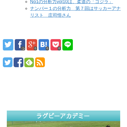
No1の分析力vol10は、柔道の「ゴジラ」
ナンバー１の分析力 第７回はサッカーアナ
リスト 庄司悟さん
0
0
0