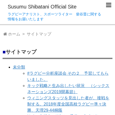
Susumu Shibatani Official Site
ラグビーアナリスト、スポーツライター 柴谷晋に関する
情報をお届いたします
ホーム
> サイトマップ
■
サイトマップ
未分類
#ラグビー分析座談会 その２ 予習してもら
いました。
キック戦略と生み出したい状況 （シックス
ネーションズ2019開幕節）
ウィニングスタッツを見出した者が、接戦を
制する。2018年度全国高校ラグビー準々決
勝、天理29-44桐蔭