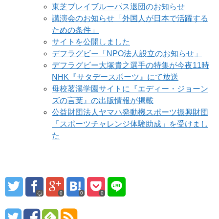
東芝ブレイブルーパス退団のお知らせ
講演会のお知らせ「外国人が日本で活躍する
ための条件」
サイトを公開しました
デフラグビー「NPO法人設立のお知らせ」
デフラグビー大塚貴之選手の特集が今夜11時
NHK『サタデースポーツ』にて放送
母校茗溪学園サイトに『エディー・ジョーン
ズの言葉』の出版情報が掲載
公益財団法人ヤマハ発動機スポーツ振興財団
「スポーツチャレンジ体験助成」を受けまし
た
0
0
0