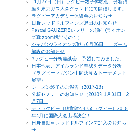
11月27日（日）ラグビー親子体験会、分析講
座を東京ガス大森グランドにて開催します。
ラグビーアカデミー体験会のお知らせ
日野レッドドルフィンズ退団のお知らせ
Pascal GAUZEREレフリーの傾向 (ライオン
ズ戦 zoom解説その１）
ジャパンvライオンズ戦（6月26日）、ズーム
解説のお知らせ
#ラグビー分析座談会 予習してみました。
日本代表、アイルランド撃破をデータ分析
（ラグビーマガジン中間決算＆トーナメント
展望）
シーズン終了のご報告（2017-18）
分析セミナーのお知らせ（2018年1月31日、2
月7日）
デフラグビー（聴覚障がい者ラグビー）2018
年4月に国際大会出場決定！
日野自動車レッドドルフィンズ加入のお知ら
せ