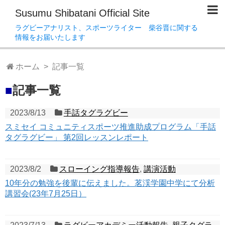
Susumu Shibatani Official Site
ラグビーアナリスト、スポーツライター 柴谷晋に関する
情報をお届いたします
ホーム
> 記事一覧
■
記事一覧
2023/8/13
手話タグラグビー
スミセイ コミュニティスポーツ推進助成プログラム「手話
タグラグビー」 第2回レッスンレポート
2023/8/2
スローイング指導報告
,
講演活動
10年分の勉強を後輩に伝えました。茗渓学園中学にて分析
講習会(23年7月25日）