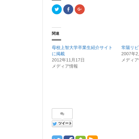
ク
F
ク
リ
a
リ
ッ
c
ッ
ク
e
ク
し
b
し
て
o
て
T
o
G
関連
w
k
o
i
で
o
t
共
g
t
有
l
母校上智大学卒業生紹介サイト
常陽リビ
e
(
e
r
新
+
に掲載
2007年
で
し
で
2012年11月17日
メディア
共
い
共
有
ウ
有
メディア情報
(
ィ
(
新
ン
新
し
ド
し
い
ウ
い
ウ
で
ウ
ィ
開
ィ
ン
き
ン
ド
ま
ド
ウ
す
ウ
で
)
で
開
開
き
き
ま
ま
す
す
)
)
ツイート