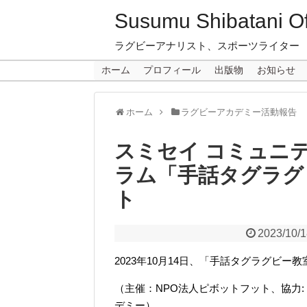
Susumu Shibatani Off
ラグビーアナリスト、スポーツライター
ホーム
プロフィール
出版物
お知らせ
ホーム
ラグビーアカデミー活動報告
スミセイ コミュニ
ラム「手話タグラグ
ト
2023/10/
2023年10月14日、「手話タグラグビ
（主催：
NPO
法人ピボットフット、
協力
:
デミー）