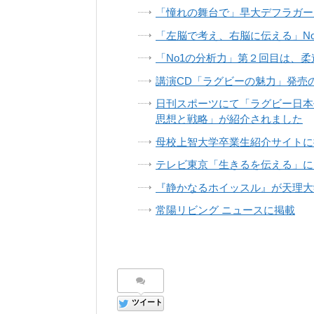
「憧れの舞台で」早大デフラガー
「左脳で考え、右脳に伝える」No.１
「No1の分析力」第２回目は、柔
講演CD「ラグビーの魅力」発売
日刊スポーツにて「ラグビー日本
思想と戦略」が紹介されました
母校上智大学卒業生紹介サイトに
テレビ東京「生きるを伝える」に
『静かなるホイッスル』が天理大
常陽リビング ニュースに掲載
ツイート