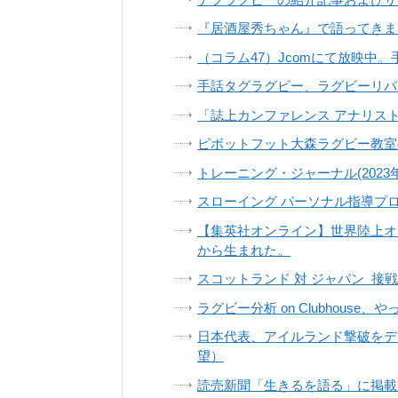
『居酒屋秀ちゃん』で語ってきまし
（コラム47）Jcomにて放映中
手話タグラグビー、ラグビーリパ
「誌上カンファレンス アナリスト
ピボットフット大森ラグビー教室
トレーニング・ジャーナル(2023
スローイング パーソナル指導プ
【集英社オンライン】世界陸上オレ
から生まれた。
スコットランド 対 ジャパン 接
ラグビー分析 on Clubhouse、
日本代表、アイルランド撃破をデ
望）
読売新聞「生きるを語る」に掲載