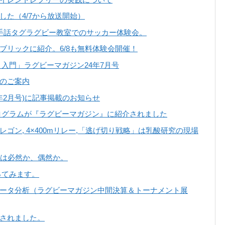
た（4/7から放送開始）
。手話タグラグビー教室でのサッカー体験会。
ブリックに紹介。6/8も無料体験会開催！
入門」ラグビーマガジン24年7月号
のご案内
年2月号)に記事掲載のお知らせ
ログラムが『ラグビーマガジン』に紹介されました
ゴン, 4×400mリレー,「逃げ切り戦略」は乳酸研究の現場
戦は必然か、偶然か。
やってみます。
ータ分析（ラグビーマガジン中間決算＆トーナメント展
されました。